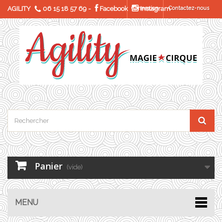
AGILITY
06 15 18 57 69
-
Facebook
Connexion
Instagram
Contactez-nous
Panier
(vide)
MENU