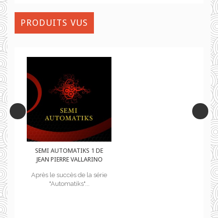
PRODUITS VUS
DE
SEMI AUTOMATIKS 1 DE
O
JEAN PIERRE VALLARINO
rie
Après le succès de la série
"Automatiks"...