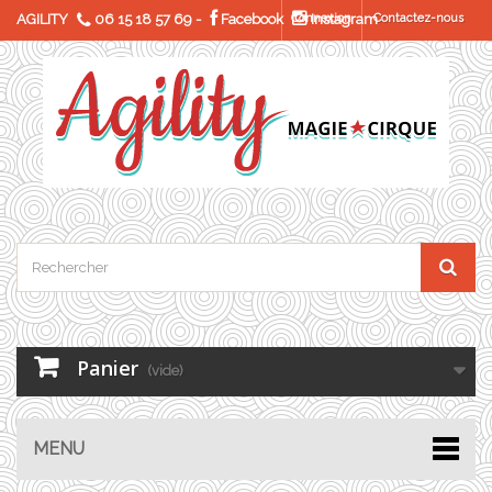
AGILITY
06 15 18 57 69
-
Facebook
Connexion
Instagram
Contactez-nous
Panier
(vide)
MENU