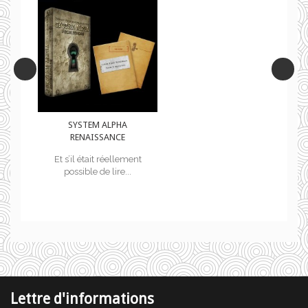
SYSTEM ALPHA
RENAISSANCE
t
Et s’il était réellement
possible de lire...
Lettre d'informations