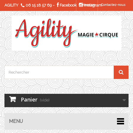
AGILITY
06 15 18 57 69
-
Facebook
Connexion
Instagram
Contactez-nous
Panier
(vide)
MENU