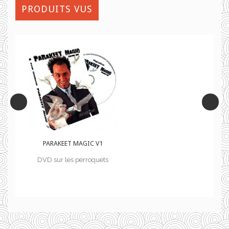
PRODUITS VUS
PARAKEET MAGIC V1
ts
DVD sur les perroquets