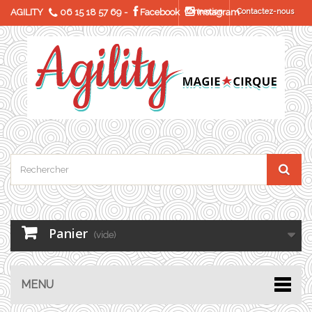
AGILITY
06 15 18 57 69
-
Facebook
Connexion
Instagram
Contactez-nous
Panier
(vide)
MENU