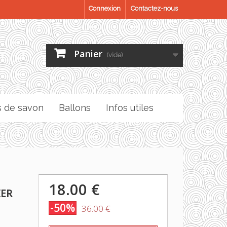
Connexion
Contactez-nous
Panier
(vide)
s de savon
Ballons
Infos utiles
18.00 €
IER
-50%
36.00 €