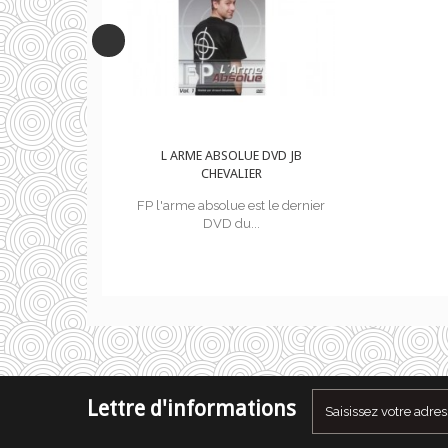
LUE DVD JB
L ARME ABSOLUE DVD JB
LIER
CHEVALIER
 est le dernier
FP l'arme absolue est le dernier
u...
DVD du...
Lettre d'informations