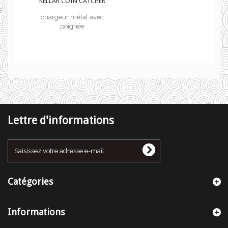
R
KELLAR COIN CATCHER
chargeur métal avec
poignée
Lettre d'informations
Catégories
Informations