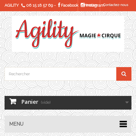
AGILITY
06 15 18 57 69
-
Facebook
Connexion
Instagram
Contactez-nous
Panier
(vide)
MENU