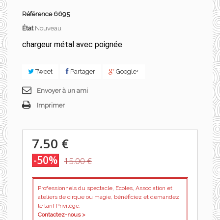
Référence
6695
État
Nouveau
chargeur métal avec poignée
Tweet
Partager
Google+
Envoyer à un ami
Imprimer
7.50 €
-50%
15.00 €
Professionnels du spectacle, Ecoles, Association et
ateliers de cirque ou magie, bénéficiez et demandez
le tarif Privilège.
Contactez-nous >