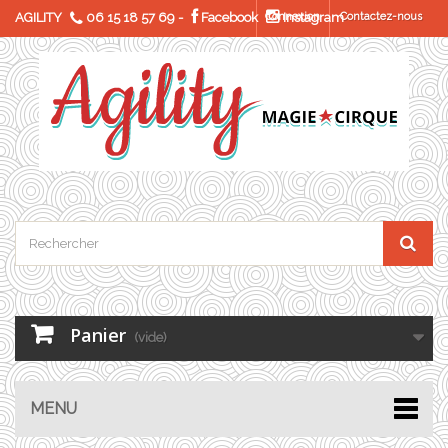
AGILITY
06 15 18 57 69
-
Facebook
Connexion
Instagram
Contactez-nous
Panier
(vide)
MENU