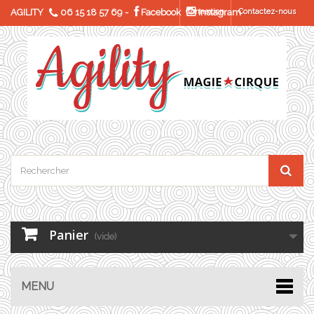
AGILITY
06 15 18 57 69
-
Facebook
Connexion
Instagram
Contactez-nous
Panier
(vide)
MENU