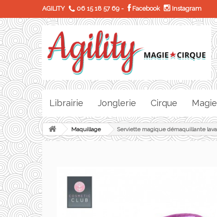
AGILITY
06 15 18 57 69
-
Facebook
Instagram
Librairie
Jonglerie
Cirque
Magie
Maquillage
Serviette magique démaquillante lava