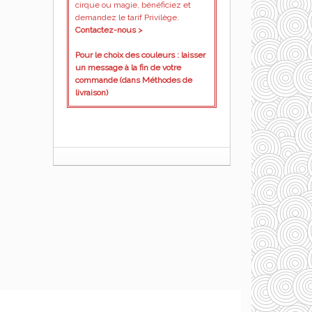
cirque ou magie, bénéficiez et
demandez le tarif Privilège.
Contactez-nous >
Pour le choix des couleurs : laisser
un message à la fin de votre
commande (dans Méthodes de
livraison)