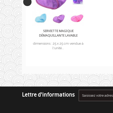
 MAGIQUE
SERVIETTE MAGIQUE
TE LAVABLE
DÉMAQUILLANTE LAVABLE
 25 cm vendue à
dimensions : 25 x 25 cm vendue à
é...
l'unité...
Lettre d'informations