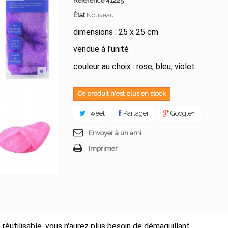
Référence
41225
État
Nouveau
dimensions : 25 x 25 cm
vendue à l'unité
couleur au choix : rose, bleu, violet
Ce produit n'est plus en stock
Tweet
Partager
Google+
Envoyer à un ami
Imprimer
réutilisable, vous n'aurez plus besoin de démaquillant.