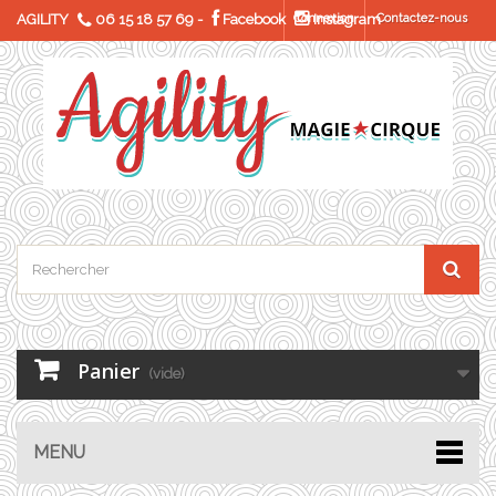
AGILITY
06 15 18 57 69
-
Facebook
Connexion
Instagram
Contactez-nous
Panier
(vide)
MENU