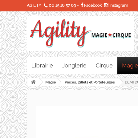
AGILITY
06 15 18 57 69
-
Facebook
Instagram
Librairie
Jonglerie
Cirque
Magie
Magie
Pièces, Billets et Portefeuilles
DEMI D