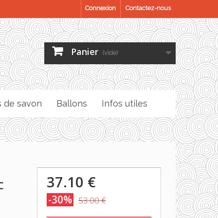
Connexion
Contactez-nous
Panier
(vide)
s de savon
Ballons
Infos utiles
37.10 €
C
-30%
53.00 €