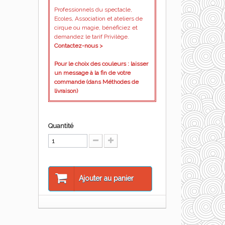
Professionnels du spectacle,
Ecoles, Association et ateliers de
cirque ou magie, bénéficiez et
demandez le tarif Privilège.
Contactez-nous >
Pour le choix des couleurs : laisser
un message à la fin de votre
commande (dans Méthodes de
livraison)
Quantité
Ajouter au panier