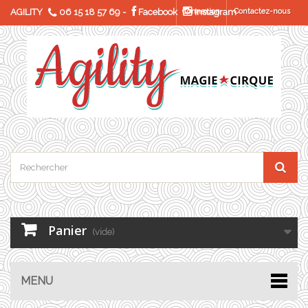
AGILITY
06 15 18 57 69
-
Facebook
Connexion
Instagram
Contactez-nous
Panier
(vide)
MENU