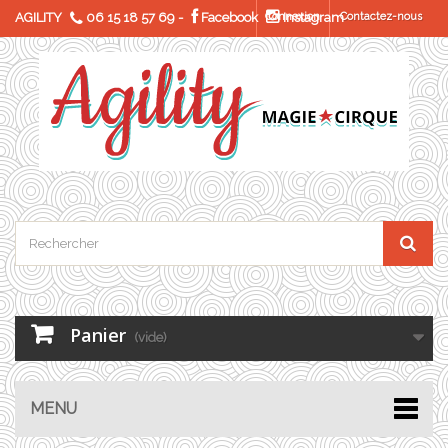
AGILITY
06 15 18 57 69
-
Facebook
Connexion
Instagram
Contactez-nous
Panier
(vide)
MENU