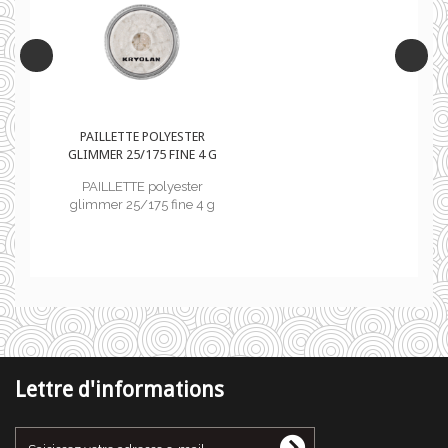
R
PAILLETTE POLYESTER
 G
GLIMMER 25/175 FINE 4 G
PAILLETTE polyester
 g
glimmer 25/175 fine 4 g
Lettre d'informations