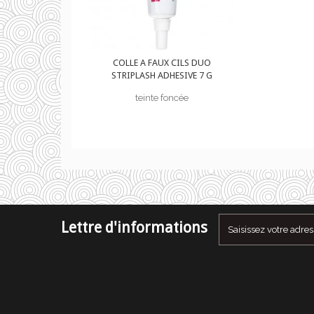
X CILS DUO
COLLE A FAUX CILS DUO
HESIVE 7 G
STRIPLASH ADHESIVE 7 G
foncée
teinte foncée
Lettre d'informations