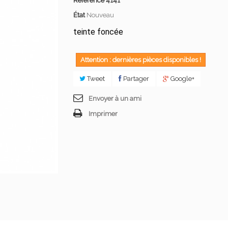
Référence
4141
État
Nouveau
teinte foncée
Attention : dernières pièces disponibles !
Tweet
Partager
Google+
Envoyer à un ami
Imprimer