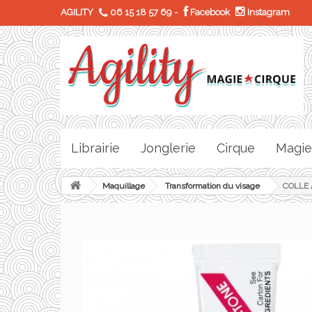
AGILITY
06 15 18 57 69
-
Facebook
Instagram
Librairie
Jonglerie
Cirque
Magie
Maquillage
Transformation du visage
COLLE A