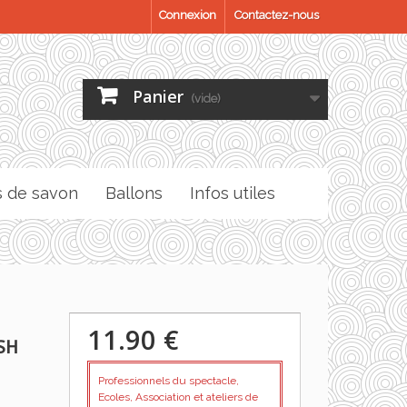
Connexion
Contactez-nous
Panier
(vide)
s de savon
Ballons
Infos utiles
11.90 €
SH
Professionnels du spectacle,
Ecoles, Association et ateliers de