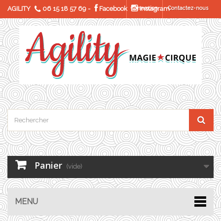
AGILITY
06 15 18 57 69
-
Facebook
Connexion
Instagram
Contactez-nous
Panier
(vide)
MENU