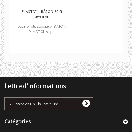
G
PLASTICI - BÂTON 20 G
KRYOLAN
ATON
pour effets spéciaux BATON
PLASTICI 20 g...
Lettre d'informations
Catégories