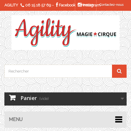
AGILITY
06 15 18 57 69
-
Facebook
Connexion
Instagram
Contactez-nous
Panier
(vide)
MENU