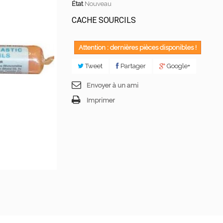
État
Nouveau
CACHE SOURCILS
Attention : dernières pièces disponibles !
Tweet
Partager
Google+
Envoyer à un ami
Imprimer