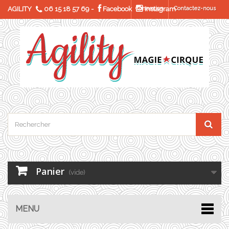
AGILITY
06 15 18 57 69
-
Facebook
Connexion
Instagram
Contactez-nous
Panier
(vide)
MENU